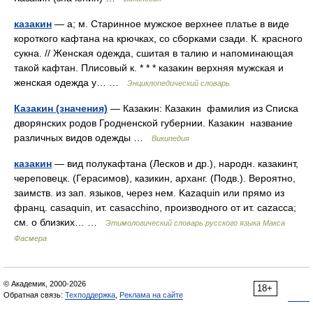
казакин
— а; м. Старинное мужское верхнее платье в виде
короткого кафтана на крючках, со сборками сзади. К. красного
сукна. // Женская одежда, сшитая в талию и напоминающая
такой кафтан. Плисовый к. * * * казакин верхняя мужская и
женская одежда у… …
Энциклопедический словарь
Казакин (значения)
— Казакин: Казакин фамилия из Списка
дворянских родов Гродненской губернии. Казакин название
различных видов одежды …
Википедия
казакин
— вид полукафтана (Лесков и др.), народн. казакинт,
череповецк. (Герасимов), казикин, арханг. (Подв.). Вероятно,
заимств. из зап. языков, через нем. Kazaquin или прямо из
франц. casaquin, ит. саsассhinо, производного от ит. саzасса;
см. о близких… …
Этимологический словарь русского языка Макса
Фасмера
© Академик, 2000-2026
18+
Обратная связь:
Техподдержка
,
Реклама на сайте