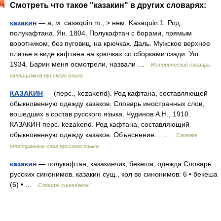
Смотреть что такое "казакин" в других словарях:
казакин
— а, м. casaquin m., > нем. Kasaquin.1. Род
полукафтана. Ян. 1804. Полукафтан с борами, прямым
воротником, без пуговиц, на крючках. Даль. Мужское верхнее
платье в виде кафтана на крючках со сборками сзади. Уш.
1934. Барин меня осмотрели, назвали …
Исторический словарь
галлицизмов русского языка
КАЗАКИН
— (перс., kezakend). Род кафтана, составляющей
обыкновенную одежду казаков. Словарь иностранных слов,
вошедших в состав русского языка. Чудинов А.Н., 1910.
КАЗАКИН перс. kezakend. Род кафтана, составляющий
обыкновенную одежду казаков. Объяснение… …
Словарь
иностранных слов русского языка
казакин
— полукафтан, казакинчик, бекеша, одежда Словарь
русских синонимов. казакин сущ., кол во синонимов: 6 • бекеша
(6) • …
Словарь синонимов