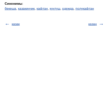
Синонимы
:
бекеша
,
казакинчик
,
кафтан
,
кунтуш
,
одежда
,
полукафтан
казак
казан