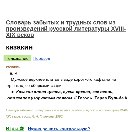
Словарь забытых и трудных слов из
произведений русской литературы ХVIII-
ХIХ веков
казакин
Толкование
Перевод
казакин
,
а
,
м.
Мужское верхнее платье в виде короткого кафтана на
крючках, со сборками сзади.
►
Казакин алого цвета
,
сукна яркого
,
как огонь
,
опоясался узорчатым поясом
. // Гоголь. Тарас Бульба //
Словарь забытых и трудных слов из произведений русской литературы ХVIII-
ХIХ веков
.
сост. Л. А. Глинкина
.
1998
.
Игры ⚽
Нужно решить контрольную?